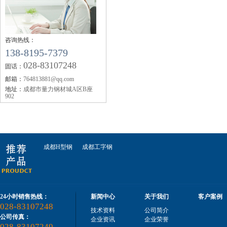
【企业资讯】四川钢轨：2019年11月12日唐山
四川钢轨螺栓
钢市快报
【企业资讯】成都钢轨：机械行业10月挖掘机
咨询热线：
销量同比增11.5%
138-8195-7379
【企业资讯】四川钢轨：2019年10月全国钢厂
028-83107248
固话：
生产成本调研报告
邮箱：
764813881@qq.com
【企业资讯】今年秋冬大气污染攻坚较去年有
地址：
成都市量力钢材城A区B座
成都钢轨枕木
何调整？生态环境部回应
902
【企业资讯】工银国际：市场对美联储降息预
期陷入三重超调
【企业资讯】矿石大涨 螺纹要翻盘？
【企业资讯】6月18日黑色系品种价格预测
成都H型钢
成都工字钢
四川钢轨枕木
24小时销售热线：
新闻中心
关于我们
客户案例
028-83107248
技术资料
公司简介
公司传真：
企业资讯
企业荣誉
028-83107249