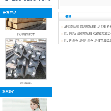
【企业资讯】四川钢轨：淡水河谷官方发文通
报与冠状病毒爆发有关的发展情况
推荐产品
【企业资讯】四川钢轨：唐山当地价格指数
资讯
【新闻中心】四川钢轨：本周钢铁市场还有下
跌空间
成都螺纹钢-四川螺纹钢11月15日价
四川钢轨枕木
【企业资讯】成都市鑫红鑫年会观点回顾——
四川钢轨-成都螺纹钢-成都鑫红鑫公
钢铁篇
价
四川H型钢-成都H型钢-成都市鑫红
【企业资讯】四川钢轨杨坤：2019年1-11月全国
20221013报价
一般公共预算支出同比增长7.7%
【企业资讯】成都鑫红鑫钢轨：12月京津冀施
工企业建材采购量环比降8.49%
【企业资讯】四川钢轨：钢铁行业下游一周动
态及点评（20191215）
【企业资讯】四川钢轨：2020年钢价仍处于下
四川钢轨
跌通道中
联系我们
【企业资讯】成都钢轨：河北省启动区域一重
污染天气Ⅱ级应急响应
【企业资讯】四川钢轨：如何保障海外铁矿石
资源的稳定供应？