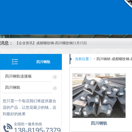
消息：
【企业资讯】成都螺纹钢-四川螺纹钢11月15日
价格行情
【企业资讯】四川钢材-成都螺纹钢-四川钢轨-
当前位置：
>
四川钢材-成都螺纹钢-
四川钢轨
成都轨道-四川方管-成都矩管鑫红鑫2022年11月
8日报价
四川钢轨连接板
【企业资讯】四川钢轨-成都螺纹钢-成都鑫红鑫
四川钢轨螺栓
公司11月4日价格报价
四川钢轨
【企业资讯】成都螺纹钢发布2022年10月27日
最新价格
您只需一个电话我们将提供最合
【企业资讯】四川H型钢-成都H型钢-成都市鑫
适的产品，让您花最少的钱，达
到最好的效果
红鑫物资有限公司20221013报价
【企业资讯】四川钢轨：美酝酿刺激计划稳经
四川钢轨
全国统一服务热线
成都钢轨枕木
济
138-8195-7379