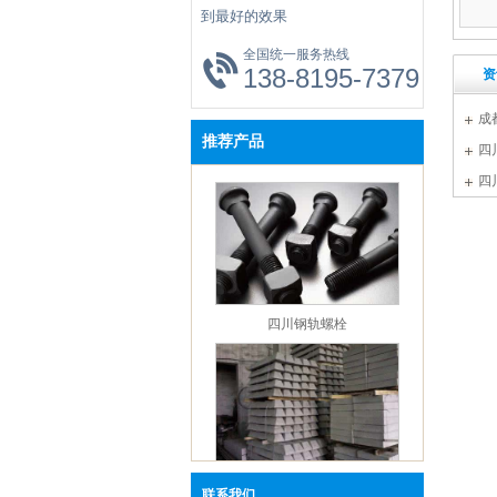
【企业资讯】四川钢轨：淡水河谷官方发
到最好的效果
报与冠状病毒爆发有关的发展情况
全国统一服务热线
【企业资讯】四川钢轨：唐山当地价格指
138-8195-7379
资
【新闻中心】四川钢轨：本周钢铁市场还
跌空间
成
推荐产品
【企业资讯】成都市鑫红鑫年会观点回顾
四
钢铁篇
价
四
【企业资讯】四川钢轨杨坤：2019年1-11
2022
一般公共预算支出同比增长7.7%
【企业资讯】成都鑫红鑫钢轨：12月京津
工企业建材采购量环比降8.49%
【企业资讯】四川钢轨：钢铁行业下游一
四川钢轨螺栓
态及点评（20191215）
【企业资讯】四川钢轨：2020年钢价仍处
跌通道中
【企业资讯】成都钢轨：河北省启动区域
污染天气Ⅱ级应急响应
【企业资讯】四川钢轨：如何保障海外铁
资源的稳定供应？
联系我们