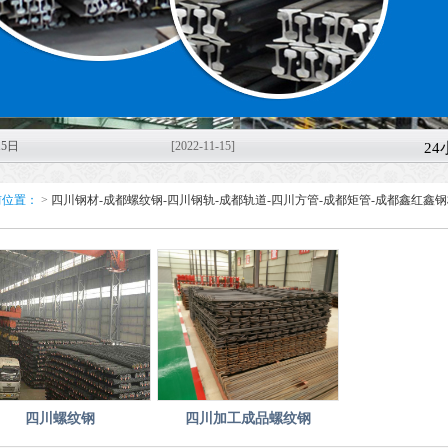
5日
[2022-11-15]
2
轨-
[2022-11-08]
前位置：
>
四川钢材-成都螺纹钢-四川钢轨-成都轨道-四川方管-成都矩管-成都鑫红鑫
11月
鑫红鑫
[2022-11-04]
7日
[2022-10-27]
市鑫
[2022-10-14]
稳经
[2020-03-11]
四川螺纹钢
四川加工成品螺纹钢