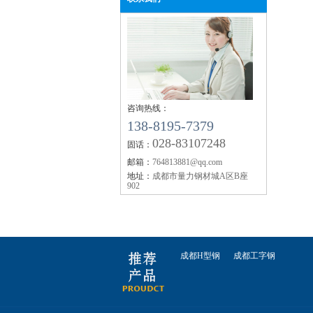
成都钢轨枕木
【企业资讯】四川钢轨：2019年11月12日
钢市快报
【企业资讯】成都钢轨：机械行业10月挖
销量同比增11.5%
【企业资讯】四川钢轨：2019年10月全国
生产成本调研报告
四川钢轨枕木
咨询热线：
【企业资讯】今年秋冬大气污染攻坚较去
138-8195-7379
何调整？生态环境部回应
028-83107248
固话：
【企业资讯】工银国际：市场对美联储降
邮箱：
764813881@qq.com
期陷入三重超调
地址：
成都市量力钢材城A区B座
【企业资讯】矿石大涨 螺纹要翻盘？
902
【企业资讯】6月18日黑色系品种价格预测
四川钢轨
成都H型钢
成都工字钢