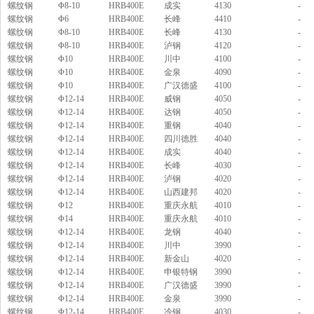
螺纹钢
Φ8-10
HRB400E
成实
4130
-
【企业资讯】四川钢轨：2019年11月12日唐山
螺纹钢
Φ6
HRB400E
长峰
4410
-
钢市快报
螺纹钢
Φ8-10
HRB400E
长峰
4130
-
螺纹钢
Φ8-10
HRB400E
泸钢
4120
-
【企业资讯】成都钢轨：机械行业10月挖掘机
螺纹钢
Φ10
HRB400E
川中
4100
-
销量同比增11.5%
螺纹钢
Φ10
HRB400E
金泉
4090
-
【企业资讯】四川钢轨：2019年10月全国钢厂
螺纹钢
Φ10
HRB400E
广汉德盛
4100
-
生产成本调研报告
螺纹钢
Φ12-14
HRB400E
威钢
4050
-
螺纹钢
Φ12-14
HRB400E
达钢
4050
-
【企业资讯】今年秋冬大气污染攻坚较去年有
螺纹钢
Φ12-14
HRB400E
重钢
4040
-
何调整？生态环境部回应
螺纹钢
Φ12-14
HRB400E
四川德胜
4040
-
【企业资讯】工银国际：市场对美联储降息预
螺纹钢
Φ12-14
HRB400E
成实
4040
-
期陷入三重超调
螺纹钢
Φ12-14
HRB400E
长峰
4030
-
螺纹钢
Φ12-14
HRB400E
泸钢
4020
-
【企业资讯】矿石大涨 螺纹要翻盘？
螺纹钢
Φ12-14
HRB400E
山西建邦
4020
-
【企业资讯】6月18日黑色系品种价格预测
螺纹钢
Φ12
HRB400E
重庆永航
4010
-
螺纹钢
Φ14
HRB400E
重庆永航
4010
-
螺纹钢
Φ12-14
HRB400E
龙钢
4040
-
螺纹钢
Φ12-14
HRB400E
川中
3990
-
螺纹钢
Φ12-14
HRB400E
新金山
4020
-
螺纹钢
Φ12-14
HRB400E
申银特钢
3990
-
螺纹钢
Φ12-14
HRB400E
广汉德盛
3990
-
螺纹钢
Φ12-14
HRB400E
金泉
3990
-
螺纹钢
Φ12-14
HRB400E
冷钢
4030
-