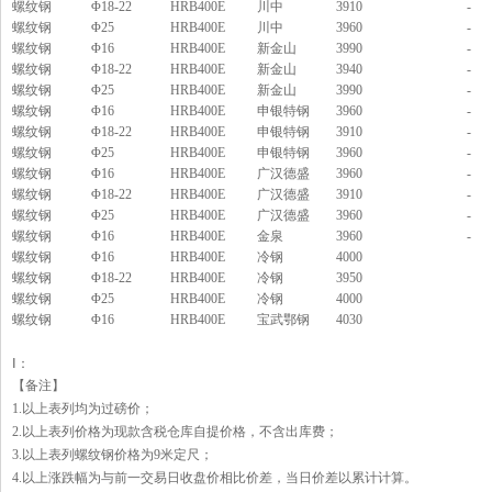
螺纹钢
Φ18-22
HRB400E
川中
3910
-
螺纹钢
Φ25
HRB400E
川中
3960
-
螺纹钢
Φ16
HRB400E
新金山
3990
-
螺纹钢
Φ18-22
HRB400E
新金山
3940
-
螺纹钢
Φ25
HRB400E
新金山
3990
-
螺纹钢
Φ16
HRB400E
申银特钢
3960
-
螺纹钢
Φ18-22
HRB400E
申银特钢
3910
-
螺纹钢
Φ25
HRB400E
申银特钢
3960
-
螺纹钢
Φ16
HRB400E
广汉德盛
3960
-
螺纹钢
Φ18-22
HRB400E
广汉德盛
3910
-
螺纹钢
Φ25
HRB400E
广汉德盛
3960
-
螺纹钢
Φ16
HRB400E
金泉
3960
-
螺纹钢
Φ16
HRB400E
冷钢
4000
螺纹钢
Φ18-22
HRB400E
冷钢
3950
螺纹钢
Φ25
HRB400E
冷钢
4000
螺纹钢
Φ16
HRB400E
宝武鄂钢
4030
Ⅰ：
【备注】
1.以上表列均为过磅价；
2.以上表列价格为现款含税仓库自提价格，不含出库费；
3.以上表列螺纹钢价格为9米定尺；
4.以上涨跌幅为与前一交易日收盘价相比价差，当日价差以累计计算。