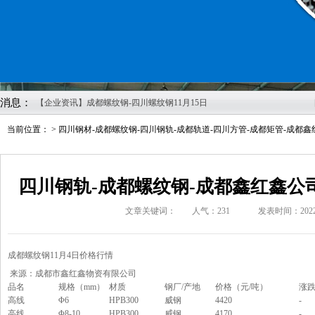
消息：
【企业资讯】成都螺纹钢-四川螺纹钢11月15日
价格行情
当前位置： >
四川钢材-成都螺纹钢-四川钢轨-成都轨道-四川方管-成都矩管-成都
【企业资讯】四川钢材-成都螺纹钢-四川钢轨-
成都轨道-四川方管-成都矩管鑫红鑫2022年11月
8日报价
四川钢轨-成都螺纹钢-成都鑫红鑫公司
【企业资讯】四川钢轨-成都螺纹钢-成都鑫红鑫
公司11月4日价格报价
文章关键词：
人气：
231
发表时间：2022-
【企业资讯】成都螺纹钢发布2022年10月27日
最新价格
【企业资讯】四川H型钢-成都H型钢-成都市鑫
成都螺纹钢1
1
月
4
日价格行情
红鑫物资有限公司20221013报价
来源：成都市鑫红鑫物资有限公司
品名
规格（mm）
材质
钢厂/产地
价格（元/吨）
涨
【企业资讯】四川钢轨：美酝酿刺激计划稳经
高线
Φ6
HPB300
威钢
4420
-
济
高线
Φ8-10
HPB300
威钢
4170
-