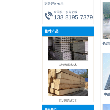
【企业资讯】四川钢轨：淡水河谷官方发
到最好的效果
报与冠状病毒爆发有关的发展情况
全国统一服务热线
【企业资讯】四川钢轨：唐山当地价格指
138-8195-7379
【新闻中心】四川钢轨：本周钢铁市场还
四川钢轨螺栓
跌空间
推荐产品
【企业资讯】成都市鑫红鑫年会观点回顾
钢铁篇
长沙
【企业资讯】四川钢轨杨坤：2019年1-11
一般公共预算支出同比增长7.7%
泉
【企业资讯】成都鑫红鑫钢轨：12月京津
成都钢轨枕木
工企业建材采购量环比降8.49%
【企业资讯】四川钢轨：钢铁行业下游一
态及点评（20191215）
【企业资讯】四川钢轨：2020年钢价仍处
跌通道中
【企业资讯】成都钢轨：河北省启动区域
中
四川钢轨枕木
污染天气Ⅱ级应急响应
【企业资讯】四川钢轨：如何保障海外铁
资源的稳定供应？
联系我们