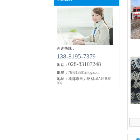
【企业资讯】四川钢轨：2019年11月12日
钢市快报
【企业资讯】成都钢轨：机械行业10月挖
销量同比增11.5%
【企业资讯】四川钢轨：2019年10月全国
生产成本调研报告
四川钢轨
咨询热线：
【企业资讯】今年秋冬大气污染攻坚较去
138-8195-7379
何调整？生态环境部回应
028-83107248
固话：
【企业资讯】工银国际：市场对美联储降
邮箱：
764813881@qq.com
期陷入三重超调
地址：
成都市量力钢材城A区B座
【企业资讯】矿石大涨 螺纹要翻盘？
902
【企业资讯】6月18日黑色系品种价格预测
四川钢轨螺栓
成都钢轨枕木
资