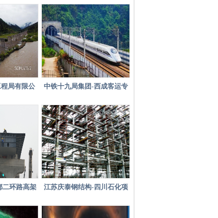
发电厂项目
万兴环保发电厂项目部
工程局有限公
中铁十九局集团-西成客运专
南铁路
线四川段
都二环路高架
江苏庆泰钢结构-四川石化项
目
目