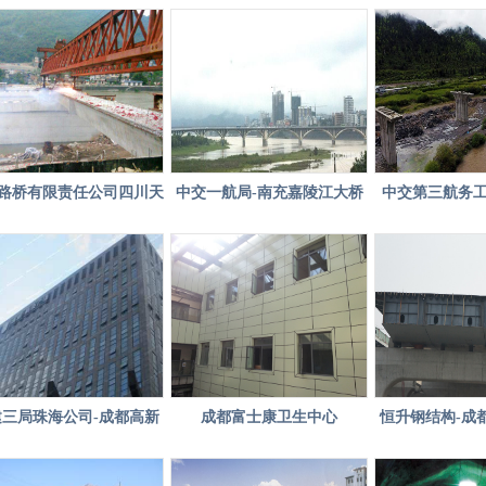
建项目
司-彭州隆丰
文通
[2020-03-14]
数
[2020-03-10]
有下
[2020-03-10]
——
[2019-12-19]
路桥有限责任公司四川天
中交一航局-南充嘉陵江大桥
中交第三航务
月全国
[2019-12-17]
县凉水井大桥项目-钢板桩
项目
司-成
冀施
[2019-12-16]
计划
周动
[2019-12-15]
于下
[2019-12-14]
一重
[2019-12-05]
建三局珠海公司-成都高新
成都富士康卫生中心
恒升钢结构-成
矿石
[2019-12-05]
科技商务广场项目
桥项