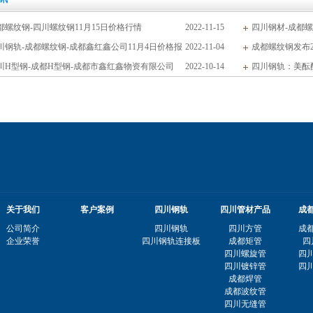
都螺纹钢-四川螺纹钢11月15日价格行情
2022-11-15
四川钢材-成都螺
川钢轨-成都螺纹钢-成都鑫红鑫公司11月4日价格报
2022-11-04
成都矩管鑫红鑫202
成都螺纹钢发布2
川H型钢-成都H型钢-成都市鑫红鑫物资有限公司
2022-10-14
四川钢轨：美酝
1013报价
关于我们
客户案例
四川钢轨
四川管材产品
成
公司简介
四川钢轨
四川方管
成
企业荣誉
四川钢轨连接板
成都矩管
四
四川螺旋管
四
四川镀锌管
四
成都焊管
成都波纹管
四川无缝管