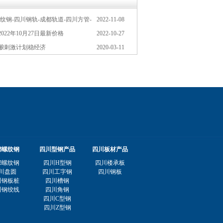
纹钢-四川钢轨-成都轨道-四川方管-
2022-11-08
2年11月8日报价
022年10月27日最新价格
2022-10-27
酿刺激计划稳经济
2020-03-11
都螺纹钢
四川型钢产品
四川板材产品
都螺纹钢
四川H型钢
四川楼承板
川盘圆
四川工字钢
四川钢板
川钢板桩
四川槽钢
川钢绞线
四川角钢
四川C型钢
四川Z型钢