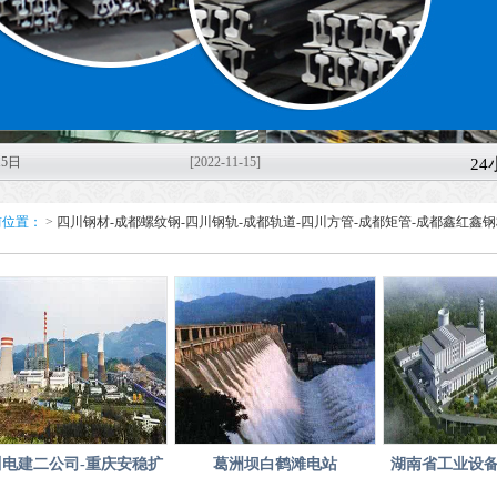
5日
[2022-11-15]
2
轨-
[2022-11-08]
前位置：
>
四川钢材-成都螺纹钢-四川钢轨-成都轨道-四川方管-成都矩管-成都鑫红鑫
11月
鑫红鑫
[2022-11-04]
7日
[2022-10-27]
市鑫
[2022-10-14]
稳经
[2020-03-11]
川电建二公司-重庆安稳扩
葛洲坝白鹤滩电站
湖南省工业设