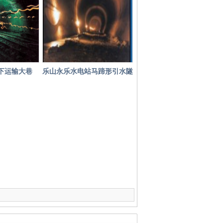
下运输大巷
乐山永乐水电站马蹄形引水隧
洞