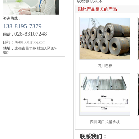
成都钢轨枕木
【企业资讯】四川钢轨：2019年11月12日唐山
跟此产品相关的产品
钢市快报
咨询热线：
【企业资讯】成都钢轨：机械行业10月挖掘机
138-8195-7379
四川钢轨
销量同比增11.5%
028-83107248
固话：
【企业资讯】四川钢轨：2019年10月全国钢厂
邮箱：
764813881@qq.com
生产成本调研报告
地址：
成都市量力钢材城A区B座
【企业资讯】今年秋冬大气污染攻坚较去年有
902
何调整？生态环境部回应
【企业资讯】工银国际：市场对美联储降息预
四川卷板
四川钢轨螺栓
期陷入三重超调
【企业资讯】矿石大涨 螺纹要翻盘？
【企业资讯】6月18日黑色系品种价格预测
成都钢轨枕木
四川闭口式楼承板
联系我们：