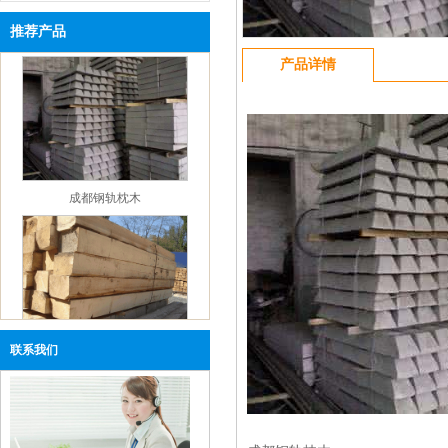
【企业资讯】四川钢轨：淡水河谷官方发文通
四川钢轨螺栓
推荐产品
报与冠状病毒爆发有关的发展情况
【企业资讯】四川钢轨：唐山当地价格指数
产品详情
【新闻中心】四川钢轨：本周钢铁市场还有下
跌空间
【企业资讯】成都市鑫红鑫年会观点回顾——
钢铁篇
【企业资讯】四川钢轨杨坤：2019年1-11月全国
成都钢轨枕木
一般公共预算支出同比增长7.7%
【企业资讯】成都鑫红鑫钢轨：12月京津冀施
工企业建材采购量环比降8.49%
【企业资讯】四川钢轨：钢铁行业下游一周动
态及点评（20191215）
【企业资讯】四川钢轨：2020年钢价仍处于下
四川钢轨枕木
跌通道中
联系我们
【企业资讯】成都钢轨：河北省启动区域一重
污染天气Ⅱ级应急响应
【企业资讯】四川钢轨：如何保障海外铁矿石
资源的稳定供应？