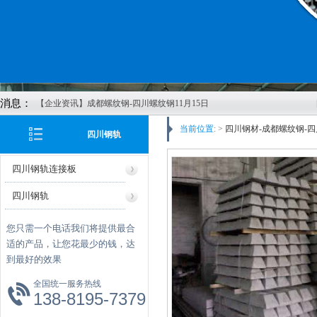
消息：
【企业资讯】成都螺纹钢-四川螺纹钢11月15日
价格行情
当前位置:
>
四川钢材-成都螺纹钢-四
四川钢轨
【企业资讯】四川钢材-成都螺纹钢-四川钢轨-
成都轨道-四川方管-成都矩管鑫红鑫2022年11月
四川钢轨连接板
8日报价
【企业资讯】四川钢轨-成都螺纹钢-成都鑫红鑫
四川钢轨
公司11月4日价格报价
【企业资讯】成都螺纹钢发布2022年10月27日
您只需一个电话我们将提供最合
最新价格
适的产品，让您花最少的钱，达
【企业资讯】四川H型钢-成都H型钢-成都市鑫
到最好的效果
红鑫物资有限公司20221013报价
全国统一服务热线
【企业资讯】四川钢轨：美酝酿刺激计划稳经
138-8195-7379
济