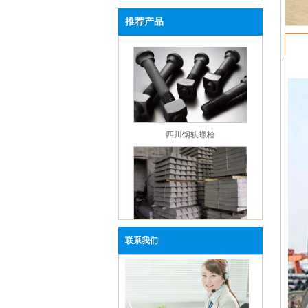
【企业资讯】四川钢轨：淡水河谷官方发
推荐产品
报与冠状病毒爆发有关的发展情况
【企业资讯】四川钢轨：唐山当地价格指
【新闻中心】四川钢轨：本周钢铁市场还
跌空间
【企业资讯】成都市鑫红鑫年会观点回顾
钢铁篇
【企业资讯】四川钢轨杨坤：2019年1-11
四川钢轨螺栓
一般公共预算支出同比增长7.7%
【企业资讯】成都鑫红鑫钢轨：12月京津
工企业建材采购量环比降8.49%
【企业资讯】四川钢轨：钢铁行业下游一
态及点评（20191215）
【企业资讯】四川钢轨：2020年钢价仍处
跌通道中
联系我们
成都钢轨枕木
【企业资讯】成都钢轨：河北省启动区域
污染天气Ⅱ级应急响应
【企业资讯】四川钢轨：如何保障海外铁
资源的稳定供应？