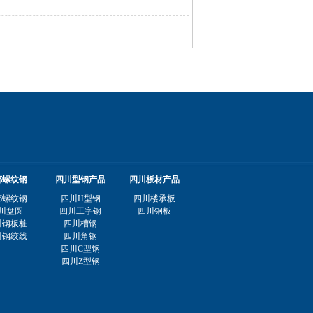
都螺纹钢
四川型钢产品
四川板材产品
都螺纹钢
四川H型钢
四川楼承板
川盘圆
四川工字钢
四川钢板
川钢板桩
四川槽钢
川钢绞线
四川角钢
四川C型钢
四川Z型钢