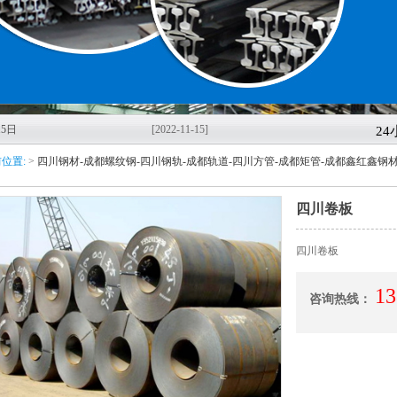
5日
[2022-11-15]
2
位置:
>
四川钢材-成都螺纹钢-四川钢轨-成都轨道-四川方管-成都矩管-成都鑫红鑫钢
轨-
[2022-11-08]
11月
四川卷板
鑫红鑫
[2022-11-04]
四川卷板
7日
[2022-10-27]
13
咨询热线：
市鑫
[2022-10-14]
稳经
[2020-03-11]