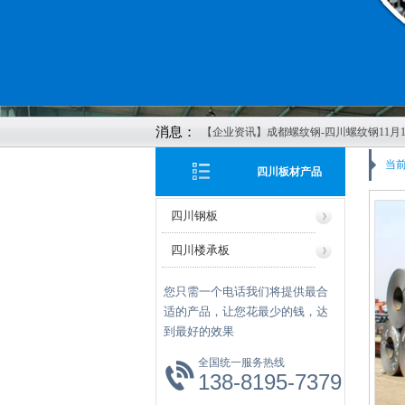
消息：
【企业资讯】成都螺纹钢-四川螺纹钢11月1
价格行情
当前
四川板材产品
【企业资讯】四川钢材-成都螺纹钢-四川钢
成都轨道-四川方管-成都矩管鑫红鑫2022年
四川钢板
8日报价
【企业资讯】四川钢轨-成都螺纹钢-成都
四川楼承板
公司11月4日价格报价
【企业资讯】成都螺纹钢发布2022年10月2
您只需一个电话我们将提供最合
最新价格
适的产品，让您花最少的钱，达
【企业资讯】四川H型钢-成都H型钢-成都
到最好的效果
红鑫物资有限公司20221013报价
全国统一服务热线
【企业资讯】四川钢轨：美酝酿刺激计划
138-8195-7379
济