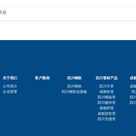
卷板
关于我们
客户案例
四川钢轨
四川管材产品
成
公司简介
四川钢轨
四川方管
成
企业荣誉
四川钢轨连接板
成都矩管
四
四川螺旋管
四
四川镀锌管
四
成都焊管
成都波纹管
四川无缝管