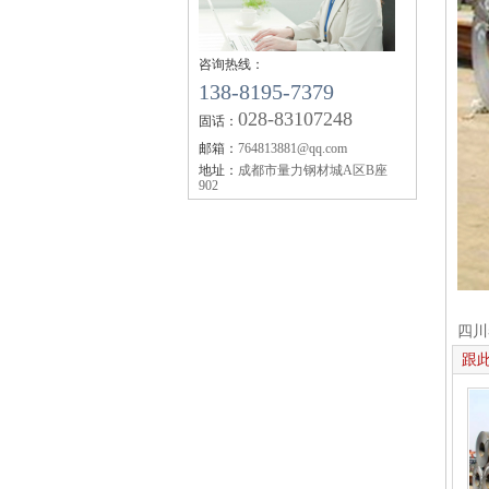
【企业资讯】四川钢轨：2019年11月12日
钢市快报
四川钢轨枕木
咨询热线：
【企业资讯】成都钢轨：机械行业10月挖
138-8195-7379
销量同比增11.5%
028-83107248
固话：
【企业资讯】四川钢轨：2019年10月全国
邮箱：
764813881@qq.com
生产成本调研报告
地址：
成都市量力钢材城A区B座
【企业资讯】今年秋冬大气污染攻坚较去
902
何调整？生态环境部回应
【企业资讯】工银国际：市场对美联储降
期陷入三重超调
四川钢轨
【企业资讯】矿石大涨 螺纹要翻盘？
【企业资讯】6月18日黑色系品种价格预测
四川
跟