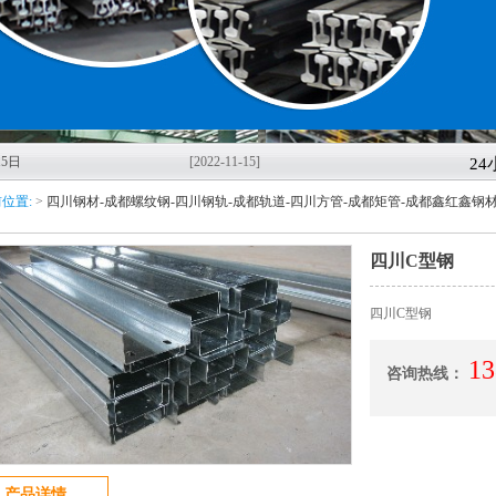
5日
[2022-11-15]
2
位置:
>
四川钢材-成都螺纹钢-四川钢轨-成都轨道-四川方管-成都矩管-成都鑫红鑫钢
轨-
[2022-11-08]
11月
四川C型钢
鑫红鑫
[2022-11-04]
四川C型钢
7日
[2022-10-27]
13
咨询热线：
市鑫
[2022-10-14]
稳经
[2020-03-11]
产品详情