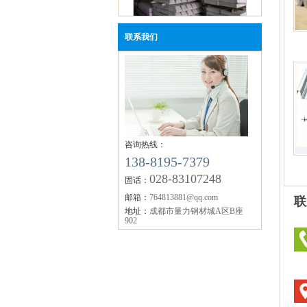
【企业资讯】四川钢轨：2019年11月12日
钢市快报
联系我们
成都钢轨枕木
【企业资讯】成都钢轨：机械行业10月挖
销量同比增11.5%
【企业资讯】四川钢轨：2019年10月全国
生产成本调研报告
【企业资讯】今年秋冬大气污染攻坚较去
何调整？生态环境部回应
四川钢轨枕木
【企业资讯】工银国际：市场对美联储降
咨询热线：
138-8195-7379
期陷入三重超调
028-83107248
【企业资讯】矿石大涨 螺纹要翻盘？
固话：
【企业资讯】6月18日黑色系品种价格预测
邮箱：
764813881@qq.com
联
地址：
成都市量力钢材城A区B座
902
四川钢轨