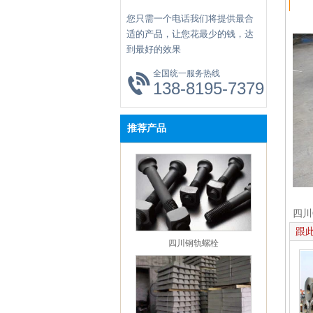
【企业资讯】四川钢轨：淡水河谷官方发
您只需一个电话我们将提供最合
报与冠状病毒爆发有关的发展情况
适的产品，让您花最少的钱，达
【企业资讯】四川钢轨：唐山当地价格指
到最好的效果
【新闻中心】四川钢轨：本周钢铁市场还
全国统一服务热线
跌空间
138-8195-7379
【企业资讯】成都市鑫红鑫年会观点回顾
钢铁篇
【企业资讯】四川钢轨杨坤：2019年1-11
推荐产品
一般公共预算支出同比增长7.7%
【企业资讯】成都鑫红鑫钢轨：12月京津
工企业建材采购量环比降8.49%
【企业资讯】四川钢轨：钢铁行业下游一
态及点评（20191215）
四川
【企业资讯】四川钢轨：2020年钢价仍处
跟
跌通道中
四川钢轨螺栓
【企业资讯】成都钢轨：河北省启动区域
污染天气Ⅱ级应急响应
【企业资讯】四川钢轨：如何保障海外铁
资源的稳定供应？