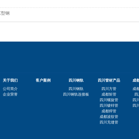
C型钢
关于我们
客户案例
四川钢轨
四川管材产品
成
公司简介
四川钢轨
四川方管
成
企业荣誉
四川钢轨连接板
成都矩管
四
四川螺旋管
四
四川镀锌管
四
成都焊管
成都波纹管
四川无缝管