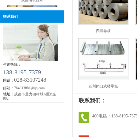
【企业资讯】四川钢轨：2019年11月12日唐山
钢市快报
联系我们
【企业资讯】成都钢轨：机械行业10月挖掘机
销量同比增11.5%
四川卷板
【企业资讯】四川钢轨：2019年10月全国钢厂
四川钢轨枕木
生产成本调研报告
【企业资讯】今年秋冬大气污染攻坚较去年有
何调整？生态环境部回应
【企业资讯】工银国际：市场对美联储降息预
咨询热线：
138-8195-7379
期陷入三重超调
028-83107248
【企业资讯】矿石大涨 螺纹要翻盘？
固话：
【企业资讯】6月18日黑色系品种价格预测
四川闭口式楼承板
邮箱：
764813881@qq.com
地址：
成都市量力钢材城A区B座
902
联系我们：
四川钢轨
400电话：138-8195-737