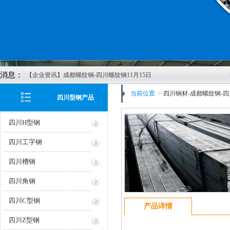
消息：
【企业资讯】成都螺纹钢-四川螺纹钢11月15日
价格行情
当前位置:
>
四川钢材-成都螺纹钢-四
四川型钢产品
【企业资讯】四川钢材-成都螺纹钢-四川钢轨-
成都轨道-四川方管-成都矩管鑫红鑫2022年11月
四川H型钢
8日报价
【企业资讯】四川钢轨-成都螺纹钢-成都鑫红鑫
四川工字钢
公司11月4日价格报价
四川槽钢
【企业资讯】成都螺纹钢发布2022年10月27日
最新价格
四川角钢
【企业资讯】四川H型钢-成都H型钢-成都市鑫
红鑫物资有限公司20221013报价
四川C型钢
产品详情
【企业资讯】四川钢轨：美酝酿刺激计划稳经
四川Z型钢
济