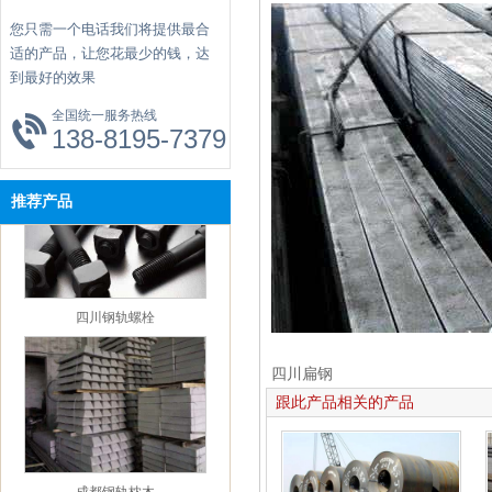
【企业资讯】四川钢轨：淡水河谷官方发文通
您只需一个电话我们将提供最合
报与冠状病毒爆发有关的发展情况
适的产品，让您花最少的钱，达
【企业资讯】四川钢轨：唐山当地价格指数
到最好的效果
【新闻中心】四川钢轨：本周钢铁市场还有下
全国统一服务热线
跌空间
138-8195-7379
【企业资讯】成都市鑫红鑫年会观点回顾——
钢铁篇
【企业资讯】四川钢轨杨坤：2019年1-11月全国
推荐产品
一般公共预算支出同比增长7.7%
【企业资讯】成都鑫红鑫钢轨：12月京津冀施
工企业建材采购量环比降8.49%
【企业资讯】四川钢轨：钢铁行业下游一周动
四川钢轨螺栓
态及点评（20191215）
【企业资讯】四川钢轨：2020年钢价仍处于下
四川扁钢
跌通道中
跟此产品相关的产品
【企业资讯】成都钢轨：河北省启动区域一重
污染天气Ⅱ级应急响应
【企业资讯】四川钢轨：如何保障海外铁矿石
成都钢轨枕木
资源的稳定供应？