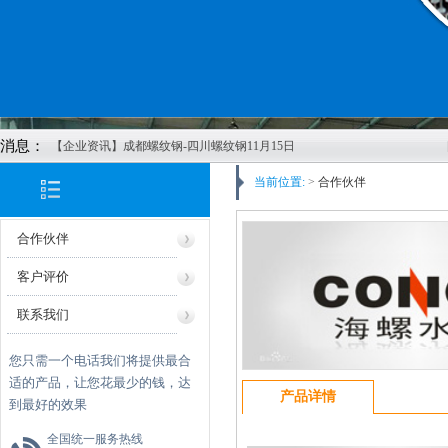
消息：
【企业资讯】成都螺纹钢-四川螺纹钢11月15日
价格行情
当前位置:
>
合作伙伴
【企业资讯】四川钢材-成都螺纹钢-四川钢轨-
成都轨道-四川方管-成都矩管鑫红鑫2022年11月
合作伙伴
8日报价
【企业资讯】四川钢轨-成都螺纹钢-成都鑫红鑫
客户评价
公司11月4日价格报价
联系我们
【企业资讯】成都螺纹钢发布2022年10月27日
最新价格
您只需一个电话我们将提供最合
【企业资讯】四川H型钢-成都H型钢-成都市鑫
适的产品，让您花最少的钱，达
红鑫物资有限公司20221013报价
产品详情
到最好的效果
【企业资讯】四川钢轨：美酝酿刺激计划稳经
四川钢轨螺栓
济
全国统一服务热线