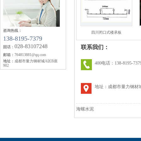
【企业资讯】四川钢轨：2019年11月12日唐山
四川钢轨
钢市快报
【企业资讯】成都钢轨：机械行业10月挖掘机
销量同比增11.5%
咨询热线：
四川闭口式楼承板
【企业资讯】四川钢轨：2019年10月全国钢厂
138-8195-7379
生产成本调研报告
028-83107248
联系我们：
固话：
【企业资讯】今年秋冬大气污染攻坚较去年有
邮箱：
764813881@qq.com
四川钢轨螺栓
何调整？生态环境部回应
地址：
成都市量力钢材城A区B座
400电话：138-8195-737
902
【企业资讯】工银国际：市场对美联储降息预
期陷入三重超调
【企业资讯】矿石大涨 螺纹要翻盘？
地址：成都市量力钢材城
【企业资讯】6月18日黑色系品种价格预测
成都钢轨枕木
海螺水泥