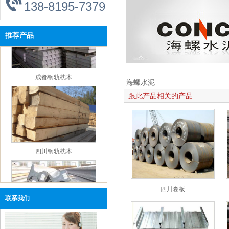
138-8195-7379
【企业资讯】四川钢轨：淡水河谷官方发文通
报与冠状病毒爆发有关的发展情况
【企业资讯】四川钢轨：唐山当地价格指数
推荐产品
【新闻中心】四川钢轨：本周钢铁市场还有下
跌空间
【企业资讯】成都市鑫红鑫年会观点回顾——
成都钢轨枕木
钢铁篇
海螺水泥
【企业资讯】四川钢轨杨坤：2019年1-11月全国
跟此产品相关的产品
一般公共预算支出同比增长7.7%
【企业资讯】成都鑫红鑫钢轨：12月京津冀施
工企业建材采购量环比降8.49%
【企业资讯】四川钢轨：钢铁行业下游一周动
四川钢轨枕木
态及点评（20191215）
【企业资讯】四川钢轨：2020年钢价仍处于下
跌通道中
【企业资讯】成都钢轨：河北省启动区域一重
四川卷板
联系我们
污染天气Ⅱ级应急响应
【企业资讯】四川钢轨：如何保障海外铁矿石
资源的稳定供应？